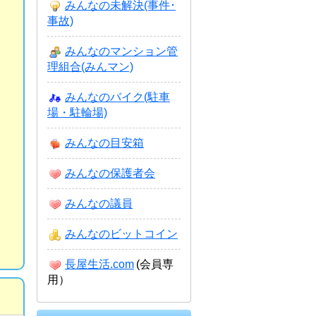
みんなの未解決(事件･
事故)
みんなのマンション管
理組合(みんマン)
みんなのバイク(駐車
場・駐輪場)
みんなの目安箱
みんなの保護者会
みんなの議員
みんなのビットコイン
長屋生活.com
(会員専
用）