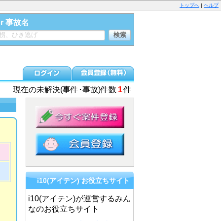
トップへ
|
ヘルプ
or 事故名
現在の未解決(事件･事故)件数
1
件
i10(アイテン) お役立ちサイト
i10(アイテン)が運営するみん
なのお役立ちサイト