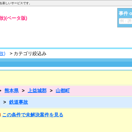
する新しいサービスです。
事件 
)(ベータ版)
故)
> カテゴリ絞込み
>
熊本県
>
上益城郡
>
山都町
>
鉄道事故
この条件で未解決案件を見る