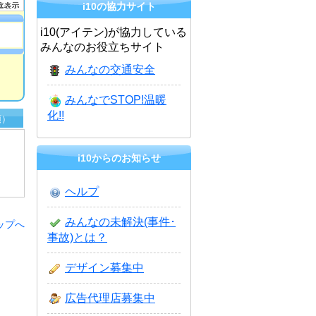
i10の協力サイト
i10(アイテン)が協力している
みんなのお役立ちサイト
みんなの交通安全
みんなでSTOP!温暖
化!!
順）
i10からのお知らせ
ヘルプ
みんなの未解決(事件･
ップへ
事故)とは？
デザイン募集中
広告代理店募集中