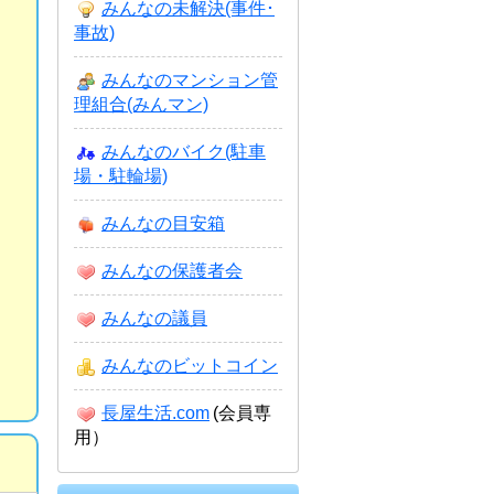
みんなの未解決(事件･
事故)
みんなのマンション管
理組合(みんマン)
みんなのバイク(駐車
場・駐輪場)
みんなの目安箱
みんなの保護者会
みんなの議員
みんなのビットコイン
長屋生活.com
(会員専
用）