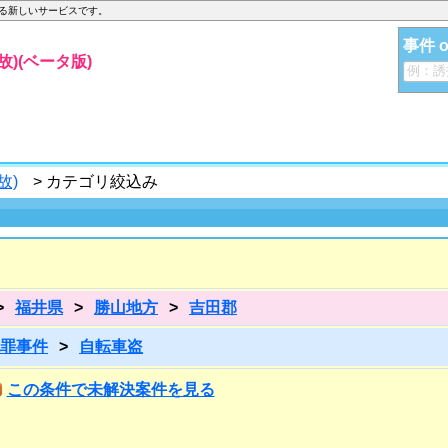
する新しいサービスです。
事件 
)(ベータ版)
故)
> カテゴリ絞込み
>
福井県
>
勝山地方
>
吉田郡
罪事件
>
自転車盗
この条件で未解決案件を見る