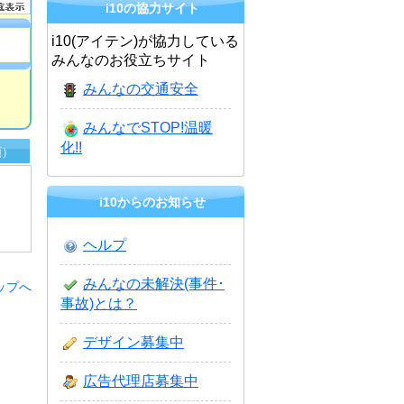
i10の協力サイト
i10(アイテン)が協力している
みんなのお役立ちサイト
みんなの交通安全
みんなでSTOP!温暖
化!!
順）
i10からのお知らせ
ヘルプ
みんなの未解決(事件･
ップへ
事故)とは？
デザイン募集中
広告代理店募集中