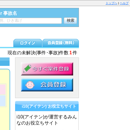
トップへ
|
ヘルプ
or 事故名
現在の未解決(事件･事故)件数
1
件
i10(アイテン) お役立ちサイト
i10(アイテン)が運営するみん
なのお役立ちサイト