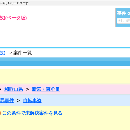
する新しいサービスです。
事件 
)(ベータ版)
故)
> 案件一覧
>
和歌山県
>
新宮・東牟婁
罪事件
>
自転車盗
この条件で未解決案件を見る