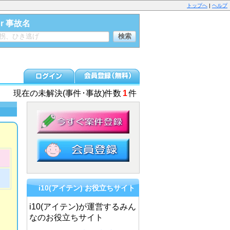
トップへ
|
ヘルプ
or 事故名
現在の未解決(事件･事故)件数
1
件
i10(アイテン) お役立ちサイト
i10(アイテン)が運営するみん
なのお役立ちサイト