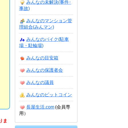
みんなの未解決(事件･
事故)
みんなのマンション管
理組合(みんマン)
みんなのバイク(駐車
場・駐輪場)
みんなの目安箱
みんなの保護者会
みんなの議員
みんなのビットコイン
長屋生活.com
(会員専
用）
りま