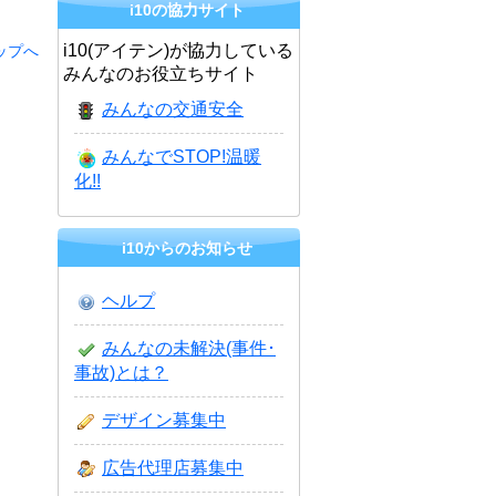
i10の協力サイト
i10(アイテン)が協力している
ップへ
みんなのお役立ちサイト
みんなの交通安全
みんなでSTOP!温暖
化!!
i10からのお知らせ
ヘルプ
みんなの未解決(事件･
事故)とは？
デザイン募集中
広告代理店募集中